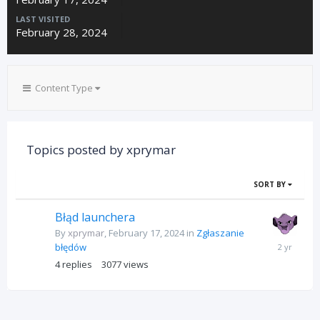
LAST VISITED
February 28, 2024
Content Type
Topics posted by xprymar
SORT BY
Błąd launchera
By
xprymar
,
February 17, 2024
in
Zgłaszanie
February
błędów
29,
4
replies
3077
views
2024