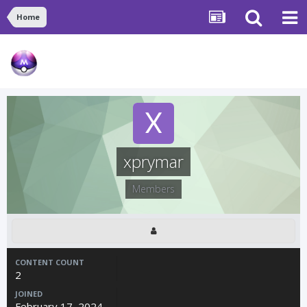
Home
xprymar
Members
CONTENT COUNT
2
JOINED
February 17, 2024