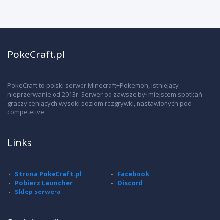
PokeCraft.pl
PokeCraft to polski serwer Minecraft+Pokemon, istniejący
nieprzerwanie od 2013r. Serwer od zawsze był miejscem spotkań
graczy ceniących wysoki poziom rozgrywki, nastawionych pod
competetive.
Links
Strona PokeCraft.pl
Facebook
Pobierz Launcher
Discord
Sklep serwera