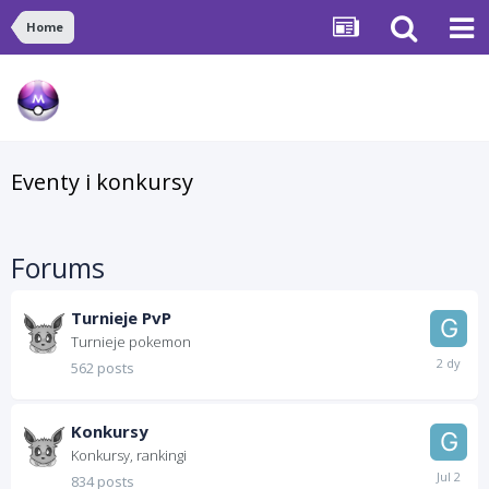
Home
Eventy i konkursy
Forums
Turnieje PvP
Turnieje pokemon
Tuesday
562 posts
at
10:53
PM
Konkursy
Konkursy, rankingi
July
834 posts