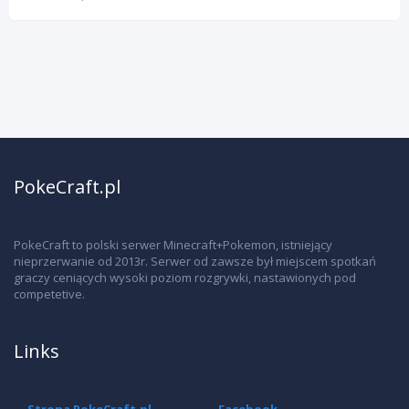
2
PokeCraft.pl
PokeCraft to polski serwer Minecraft+Pokemon, istniejący
nieprzerwanie od 2013r. Serwer od zawsze był miejscem spotkań
graczy ceniących wysoki poziom rozgrywki, nastawionych pod
competetive.
Links