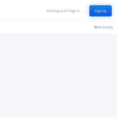
Existing user? Sign In
Sign Up
All Activity