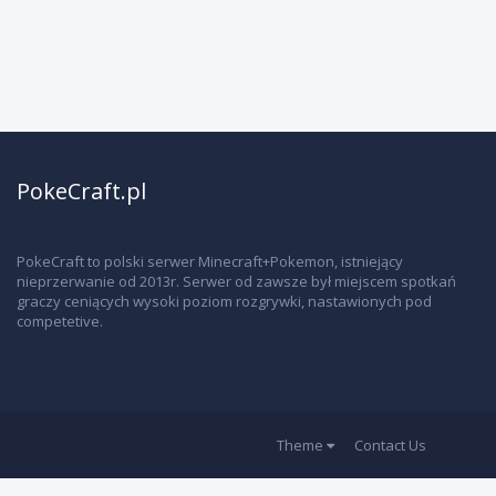
PokeCraft.pl
PokeCraft to polski serwer Minecraft+Pokemon, istniejący
nieprzerwanie od 2013r. Serwer od zawsze był miejscem spotkań
graczy ceniących wysoki poziom rozgrywki, nastawionych pod
competetive.
Theme
Contact Us