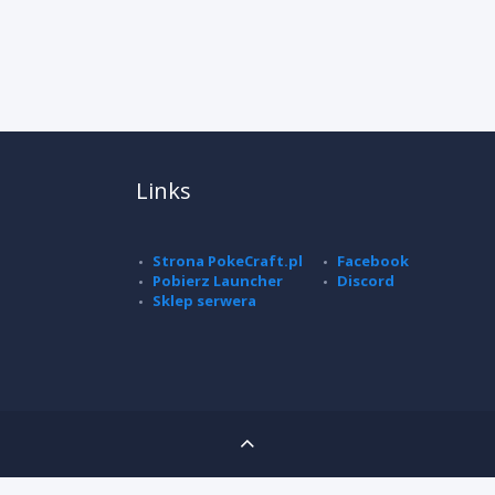
Links
Strona PokeCraft.pl
Facebook
Pobierz Launcher
Discord
Sklep serwera