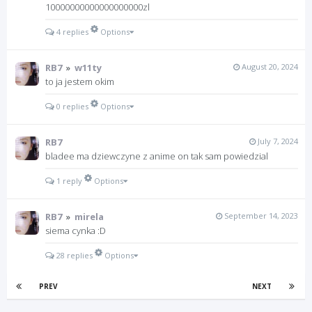
10000000000000000000zl
4 replies
Options
RB7
»
w11ty
August 20, 2024
to ja jestem okim
0 replies
Options
RB7
July 7, 2024
bladee ma dziewczyne z anime on tak sam powiedzial
1 reply
Options
RB7
»
mirela
September 14, 2023
siema cynka
:D
28 replies
Options
PREV
NEXT