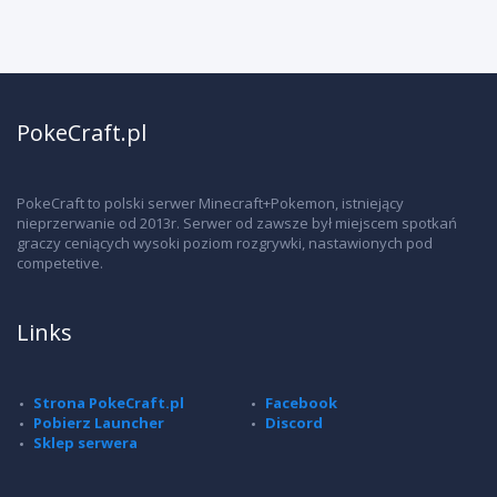
PokeCraft.pl
PokeCraft to polski serwer Minecraft+Pokemon, istniejący
nieprzerwanie od 2013r. Serwer od zawsze był miejscem spotkań
graczy ceniących wysoki poziom rozgrywki, nastawionych pod
competetive.
Links
Strona PokeCraft.pl
Facebook
Pobierz Launcher
Discord
Sklep serwera