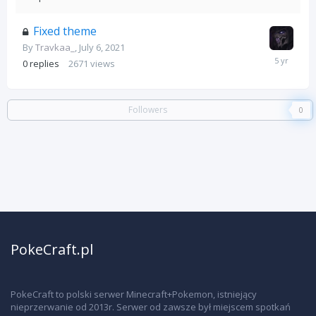
10,
2021
Fixed theme
By
Travkaa_
,
July 6, 2021
July
0
replies
2671
views
6,
2021
Followers
0
PokeCraft.pl
PokeCraft to polski serwer Minecraft+Pokemon, istniejący
nieprzerwanie od 2013r. Serwer od zawsze był miejscem spotkań