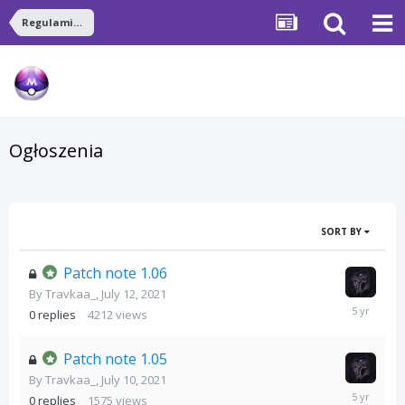
Regulaminy i Ogłoszenia
Ogłoszenia
SORT BY
Patch note 1.06
By
Travkaa_
,
July 12, 2021
July
0
replies
4212
views
12,
2021
Patch note 1.05
By
Travkaa_
,
July 10, 2021
July
0
replies
1575
views