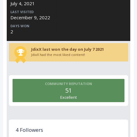
July 4, 2021
LAST VISITED
December 9, 2022
DAYS WON
2
JdixX last won the day on July 7 2021
JdixX had the most liked content!
COMMUNITY REPUTATION
51
Excellent
4 Followers