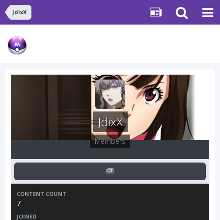
JdixX
JdixX
Members
CONTENT COUNT
7
JOINED