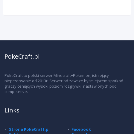
PokeCraft.pl
PokeCraft to polski serwer Minecraft+Pokemon, istniejący
nieprzerwanie od 2013r. Serwer od zawsze był miejscem spotkań
graczy ceniących wysoki poziom rozgrywki, nastawionych pod
competetive.
Links
Strona PokeCraft.pl
Facebook