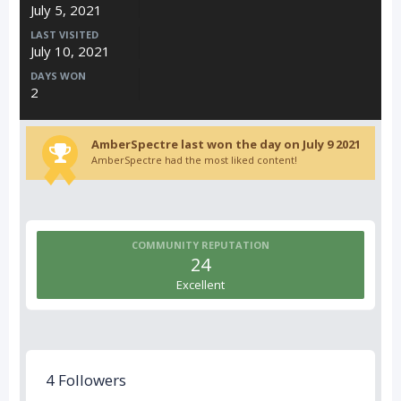
July 5, 2021
LAST VISITED
July 10, 2021
DAYS WON
2
AmberSpectre last won the day on July 9 2021
AmberSpectre had the most liked content!
COMMUNITY REPUTATION
24
Excellent
4 Followers