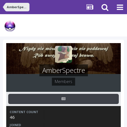
AmberSpectre
AmberSpectre
Members
CONTENT COUNT
46
JOINED