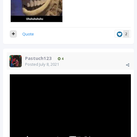
Quote
2
Pastuch123
4
Posted
July 8, 2021