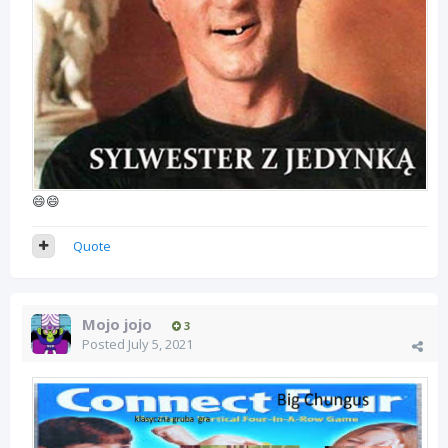
😄
😄
Quote
Mojo jojo
3
Posted
July 5, 2021