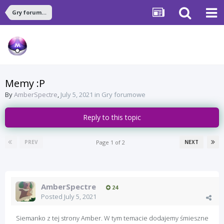
Gry forumowe
Memy :P
By
AmberSpectre
,
July 5, 2021
in
Gry forumowe
Reply to this topic
Page 1 of 2
PREV
NEXT
AmberSpectre
24
Posted
July 5, 2021
Siemanko z tej strony Amber. W tym temacie dodajemy śmieszne