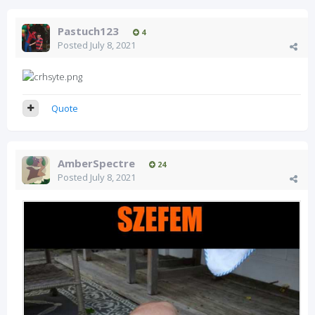
Pastuch123
4
Posted
July 8, 2021
Quote
AmberSpectre
24
Posted
July 8, 2021