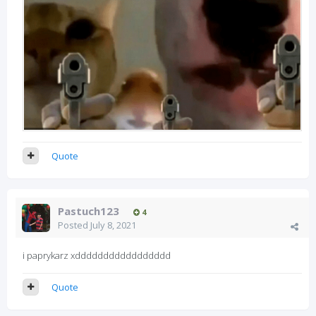
Quote
Pastuch123
4
Posted
July 8, 2021
i paprykarz xddddddddddddddddd
Quote