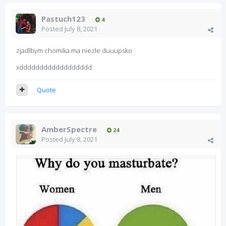
Pastuch123
4
Posted
July 8, 2021
zjadlbym chomika ma niezle duuupsko
xdddddddddddddddddd
Quote
AmberSpectre
24
Posted
July 8, 2021