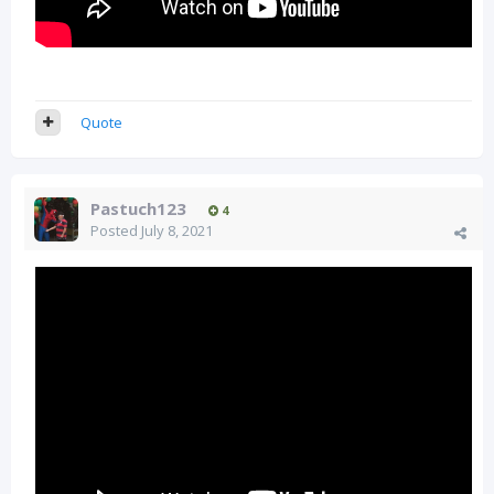
Quote
Pastuch123
4
Posted
July 8, 2021