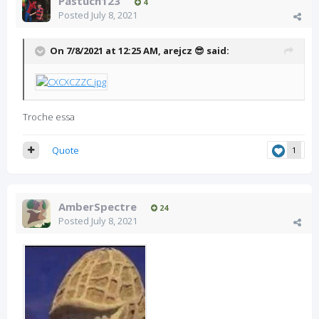
Pastuch123
4
Posted
July 8, 2021
On 7/8/2021 at 12:25 AM,
arejcz 😎
said:
Troche essa
Quote
1
AmberSpectre
24
Posted
July 8, 2021