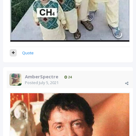
Quote
AmberSpectre
24
Posted
July 5, 2021