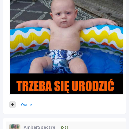
Quote
AmberSpectre
24