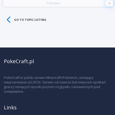
Followers
0
GO TO TOPIC LISTING
PokeCraft.pl
PokeCraft to polski serwer Minecraft+Pokemon, istniejący
nieprzerwanie od 2013r. Serwer od zawsze był miejscem spotkań
graczy ceniących wysoki poziom rozgrywki, nastawionych pod
competetive.
Links