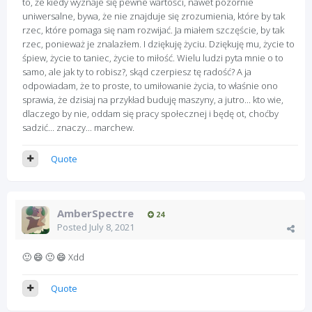
to, że kiedy wyznaje się pewne wartości, nawet pozornie
uniwersalne, bywa, że nie znajduje się zrozumienia, które by tak
rzec, które pomaga się nam rozwijać. Ja miałem szczęście, by tak
rzec, ponieważ je znalazłem. I dziękuję życiu. Dziękuję mu, życie to
śpiew, życie to taniec, życie to miłość. Wielu ludzi pyta mnie o to
samo, ale jak ty to robisz?, skąd czerpiesz tę radość? A ja
odpowiadam, że to proste, to umiłowanie życia, to właśnie ono
sprawia, że dzisiaj na przykład buduję maszyny, a jutro... kto wie,
dlaczego by nie, oddam się pracy społecznej i będę ot, choćby
sadzić... znaczy... marchew.
Quote
AmberSpectre
24
Posted
July 8, 2021
🙂
😄
🙂
😄
Xdd
Quote