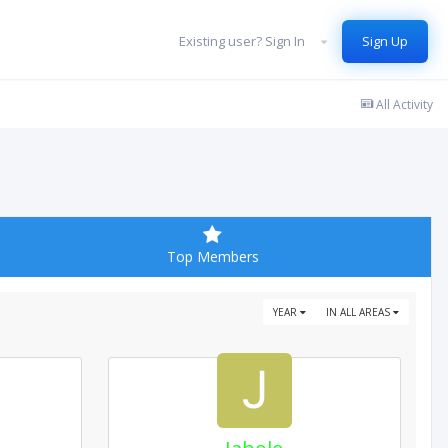
Existing user? Sign In
Sign Up
All Activity
Top Members
YEAR
IN ALL AREAS