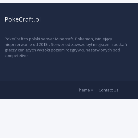
PokeCraft.pl
PokeCraft to polski serwer Minecraft+Pokemon, istniejący
nieprzerwanie od 2013r. Serwer od zawsze był miejscem spotkań
graczy ceniących wysoki poziom rozgrywki, nastawionych pod
competetive.
Theme
Contact Us