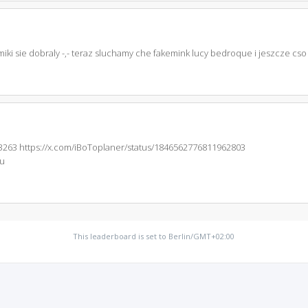
iki sie dobraly -,- teraz sluchamy che fakemink lucy bedroque i jeszcze cs
3263 https://x.com/iBoToplaner/status/1846562776811962803
bu
This leaderboard is set to Berlin/GMT+02:00