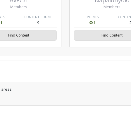
AveCzi
Napalonyolo
Members
Members
NTS
CONTENT COUNT
POINTS
CONTEN
1
9
1
Find Content
Find Content
l areas