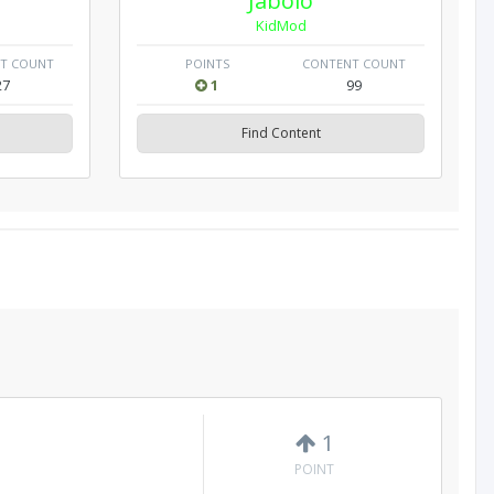
Jabolo
KidMod
T COUNT
POINTS
CONTENT COUNT
27
1
99
Find Content
1
POINT