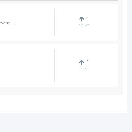
1
o wymysle
POINT
1
POINT