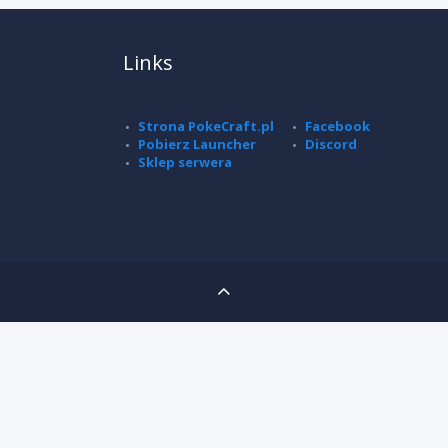
Links
Strona PokeCraft.pl
Facebook
Pobierz Launcher
Discord
Sklep serwera