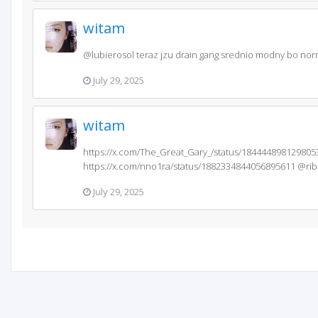
witam
@lubierosol teraz jzu drain gang srednio modny bo norm
July 29, 2025
witam
https://x.com/The_Great_Gary_/status/184444898129805
https://x.com/nno1ra/status/1882334844056895611 @ri
July 29, 2025