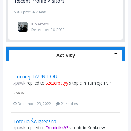
Recent Profile Visitors
5382 profile views
lubierosol
December 26, 2022
Activity
Turniej TAUNT OU
xpawk
replied to
Szczerbatyy
's topic in
Turnieje PvP
Xpawk
December 23, 2022
21 replies
Loteria Świąteczna
xpawk
replied to
Dominik493
's topic in
Konkursy