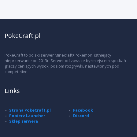
PokeCraft.pl
PokeCraft to polski serwer Minecraft+Pokemon, istniejący
nieprzerwanie od 2013r. Serwer od zawsze był miejscem spotkań
graczy ceniących wysoki poziom rozgrywki, nastawionych pod
competetive.
Links
Strona PokeCraft.pl
Facebook
Pobierz Launcher
Discord
Sklep serwera