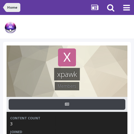
Home
xpawk
Members
CONTENT COUNT
3
JOINED