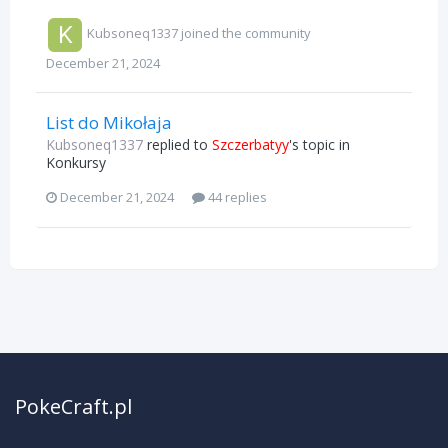
Kubsoneq1337
joined the community
December 21, 2024
List do Mikołaja
Kubsoneq1337
replied to
Szczerbatyy
's topic in
Konkursy
December 21, 2024
44 replies
PokeCraft.pl