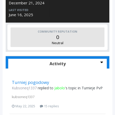
December 21, 2024
LAST VISITED
June 16, 2025
COMMUNITY REPUTATION
0
Neutral
Activity
Turniej pogodowy
Kubsoneq1337
replied to
Jabolo
's topic in
Turnieje PvP
kubsoneq1337
May 22, 2025
15 replies