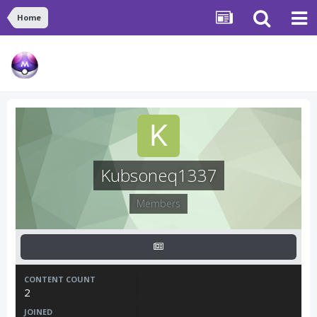
Home
Kubsoneq1337
Members
CONTENT COUNT
2
JOINED