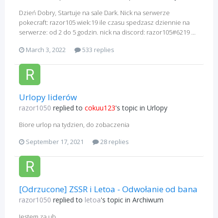
Dzień Dobry, Startuje na sale Dark. Nick na serwerze
pokecraft: razor105 wiek:19 ile czasu spedzasz dziennie na
serwerze: od 2 do 5 godzin. nick na discord: razor105#6219 ...
March 3, 2022
533 replies
Urlopy liderów
razor1050
replied to
cokuu123
's topic in
Urlopy
Biore urlop na tydzien, do zobaczenia
September 17, 2021
28 replies
[Odrzucone] ZSSR i Letoa - Odwołanie od bana
razor1050
replied to
letoa
's topic in
Archiwum
Jestem za ub