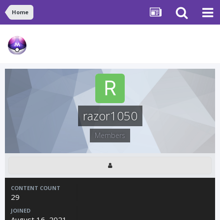
Home
razor1050
Members
CONTENT COUNT
29
JOINED
August 16, 2021