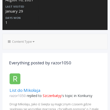
LAST VISITED
January 29
DAYS WON
1
Content Type
Everything posted by razor1050
List do Mikołaja
razor1050
replied to
Szczerbatyy
's topic in
Konkursy
Drogi Mikołaju, Jako iż święta są magicznym czasem gdzie
spełniają się wszystkie marzenia, chciałbym porposić o 2 małe