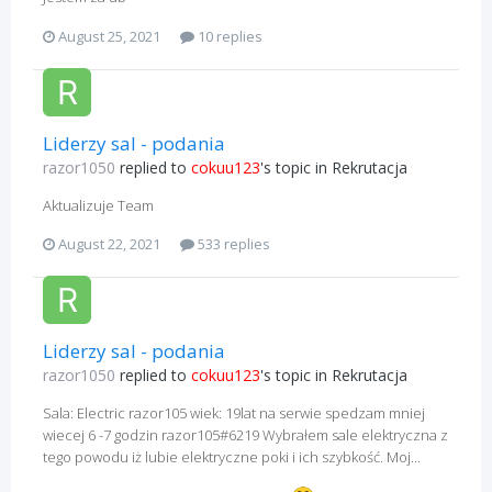
August 25, 2021
10 replies
Liderzy sal - podania
razor1050
replied to
cokuu123
's topic in
Rekrutacja
Aktualizuje Team
August 22, 2021
533 replies
Liderzy sal - podania
razor1050
replied to
cokuu123
's topic in
Rekrutacja
Sala: Electric razor105 wiek: 19lat na serwie spedzam mniej
wiecej 6 -7 godzin razor105#6219 Wybrałem sale elektryczna z
tego powodu iż lubie elektryczne poki i ich szybkość. Moj...