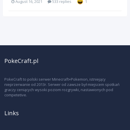
August 16, 2021
533 replies
1
PokeCraft.pl
PokeCraft to polski serwer Minecraft+Pokemon, istniejący
nieprzerwanie od 2013r. Serwer od zawsze był miejscem spotkań
graczy ceniących wysoki poziom rozgrywki, nastawionych pod
competetive.
Links