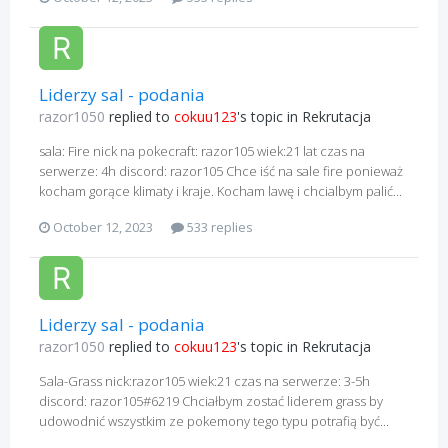
Liderzy sal - podania
razor1050
replied to
cokuu123
's topic in
Rekrutacja
sala: Fire nick na pokecraft: razor105 wiek:21 lat czas na
serwerze: 4h discord: razor105 Chce iść na sale fire ponieważ
kocham gorące klimaty i kraje. Kocham lawę i chcialbym palić...
October 12, 2023
533 replies
Liderzy sal - podania
razor1050
replied to
cokuu123
's topic in
Rekrutacja
Sala-Grass nick:razor105 wiek:21 czas na serwerze: 3-5h
discord: razor105#6219 Chciałbym zostać liderem grass by
udowodnić wszystkim ze pokemony tego typu potrafią być...