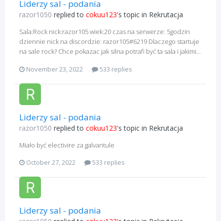
Liderzy sal - podania
razor1050
replied to
cokuu123
's topic in
Rekrutacja
Sala:Rock nick:razor105 wiek:20 czas na serwerze: 5godzin
dziennie nick na discordzie: razor105#6219 Dlaczego startuje
na sale rock? Chce pokazac jak silna potrafi być ta sala i jakimi...
November 23, 2022
533 replies
Liderzy sal - podania
razor1050
replied to
cokuu123
's topic in
Rekrutacja
Miało być electivire za galvantule
October 27, 2022
533 replies
Liderzy sal - podania