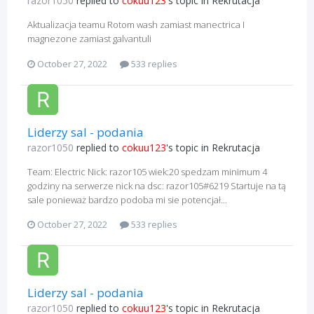
razor1050
replied to
cokuu123
's topic in
Rekrutacja
Aktualizacja teamu Rotom wash zamiast manectrica I
magnezone zamiast galvantuli
October 27, 2022
533 replies
Liderzy sal - podania
razor1050
replied to
cokuu123
's topic in
Rekrutacja
Team: Electric Nick: razor105 wiek:20 spedzam minimum 4
godziny na serwerze nick na dsc: razor105#6219 Startuje na tą
sale ponieważ bardzo podoba mi sie potencjał...
October 27, 2022
533 replies
Liderzy sal - podania
razor1050
replied to
cokuu123
's topic in
Rekrutacja