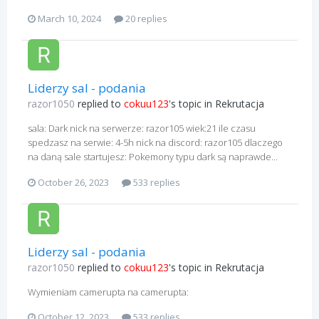
March 10, 2024
20 replies
Liderzy sal - podania
razor1050
replied to
cokuu123
's topic in
Rekrutacja
sala: Dark nick na serwerze: razor105 wiek:21 ile czasu
spedzasz na serwie: 4-5h nick na discord: razor105 dlaczego
na daną sale startujesz: Pokemony typu dark są naprawde...
October 26, 2023
533 replies
Liderzy sal - podania
razor1050
replied to
cokuu123
's topic in
Rekrutacja
Wymieniam camerupta na camerupta:
October 12, 2023
533 replies