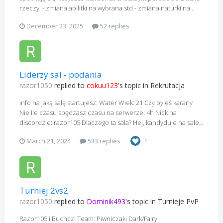
rzeczy. - zmiana abilitki na wybrana std - zmiana naturki na...
December 23, 2025
52 replies
Liderzy sal - podania
razor1050
replied to
cokuu123
's topic in
Rekrutacja
info na jaką salę startujesz: Water Wiek: 21 Czy byleś karany :
Nie Ile czasu spędzasz czasu na serwerze: 4h Nick na
discordzie: razor105 Dlaczego ta sala? Hej, kandyduje na sale...
March 21, 2024
533 replies
1
Turniej 2vs2
razor1050
replied to
Dominik493
's topic in
Turnieje PvP
Razor105 i Buchczi Team: Piwniczaki Dark/Fairy