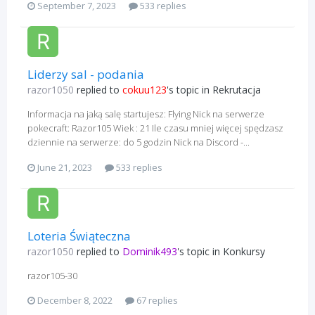
September 7, 2023
533 replies
Liderzy sal - podania
razor1050
replied to
cokuu123
's topic in
Rekrutacja
Informacja na jaką salę startujesz: Flying Nick na serwerze
pokecraft: Razor105 Wiek : 21 Ile czasu mniej więcej spędzasz
dziennie na serwerze: do 5 godzin Nick na Discord -...
June 21, 2023
533 replies
Loteria Świąteczna
razor1050
replied to
Dominik493
's topic in
Konkursy
razor105-30
December 8, 2022
67 replies