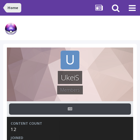
Home
UkeiS
Members
CONTENT COUNT
12
JOINED