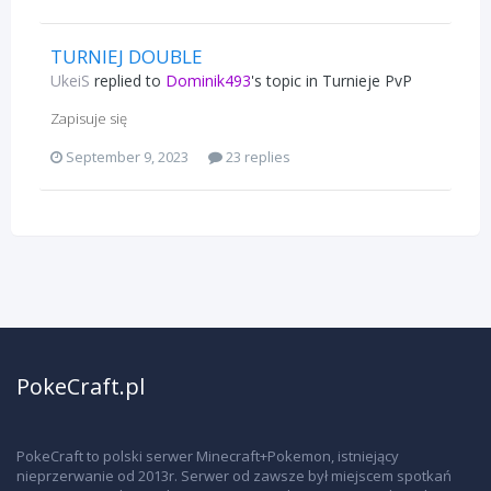
TURNIEJ DOUBLE
UkeiS
replied to
Dominik493
's topic in
Turnieje PvP
Zapisuje się
September 9, 2023
23 replies
PokeCraft.pl
PokeCraft to polski serwer Minecraft+Pokemon, istniejący
nieprzerwanie od 2013r. Serwer od zawsze był miejscem spotkań