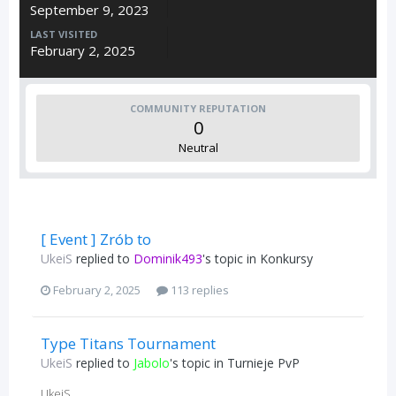
September 9, 2023
LAST VISITED
February 2, 2025
COMMUNITY REPUTATION
0
Neutral
[ Event ] Zrób to
UkeiS
replied to
Dominik493
's topic in
Konkursy
February 2, 2025
113 replies
Type Titans Tournament
UkeiS
replied to
Jabolo
's topic in
Turnieje PvP
UkeiS